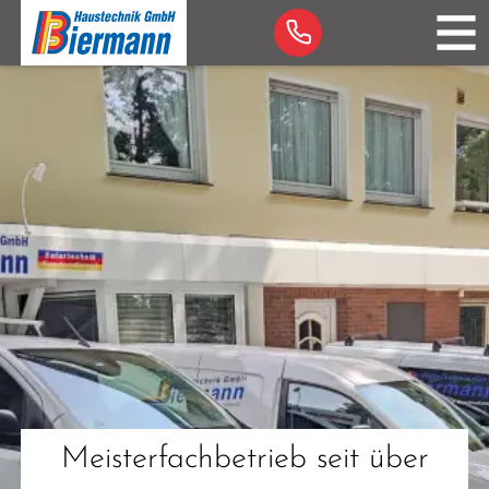
STARTSEITE
ÜBER UNS
LEISTUNGEN
⁝
HEIZUNGSANLAGEN
LÜFTUNGSANLAGEN
SANITÄRANLAGEN
SOLARANLAGEN
KUNDENDIENST
KONTAKT
Meisterfachbetrieb seit über