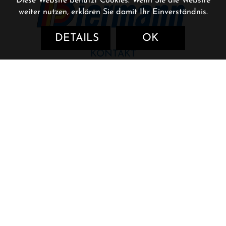
Diese Website benutzt Cookies. Wenn Sie die Website
weiter nutzen, erklären Sie damit Ihr Einverständnis.
DETAILS
OK
KONTAKT
Erlenweg 2
59581 Warstein-Mülheim
Tel. (02925) 762
Fax (02925) 4048
LEISTUNGEN
Heizungsanlagen
Sanitäranlagen
Lüftungsanlagen
Solaranlagen
IMPRESSUM
DATENSCHUTZ
SITEMAP
© 2026 Biermann Haustechnik GmbH